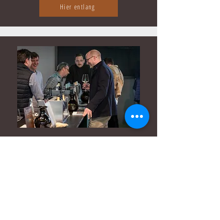
Hier entlang
Weinmessen für
Fachbesucher*innen
Sie sind Händler, Gastronom oder Journalist und
möchten unsere Winzer:innen und ihre Weine
erleben?