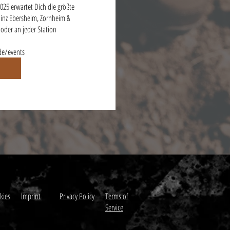
025 erwartet Dich die größte 
nz Ebersheim, Zornheim & 
der an jeder Station

e/events
kies
Imprint
Privacy Policy
Terms of
Service