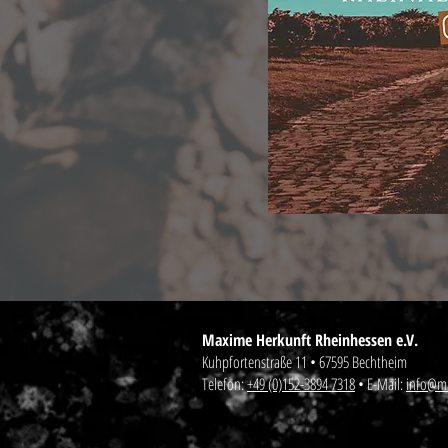
Maxime Herkunft Rheinhessen e.V.
Kuhpfortenstraße 11 • 67595 Bechtheim
Telefon:
+49 (0)152-3894 7318
• E-Mail:
info@ma