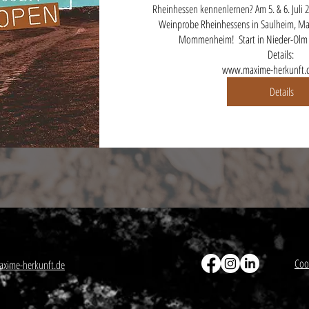
Rheinhessen kennenlernen? Am 5. & 6. Juli 2
Weinprobe Rheinhessens in Saulheim, Mai
Mommenheim!  Start in Nieder-Olm o
Details: 

www.maxime-herkunft.d
Details
Coo
xime-herkunft.de